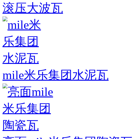
滚压大波瓦
mile米乐集团水泥瓦