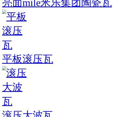
亮面mile米乐集团陶瓷瓦
平板滚压瓦
滚压大波瓦