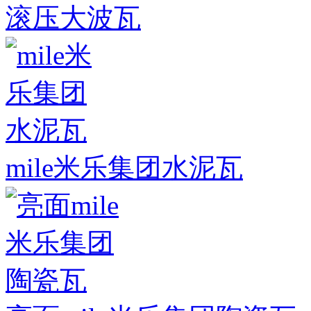
滚压大波瓦
mile米乐集团水泥瓦