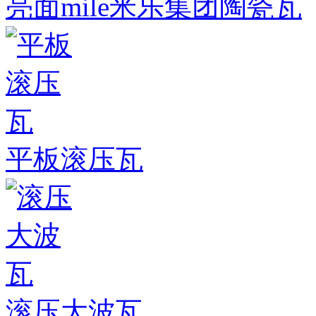
亮面mile米乐集团陶瓷瓦
平板滚压瓦
滚压大波瓦