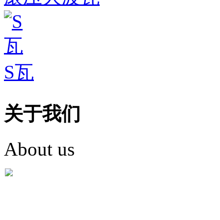
S瓦
关于我们
About us
盐城市英红彩瓦有限米
盐城市英红彩瓦有限米乐m