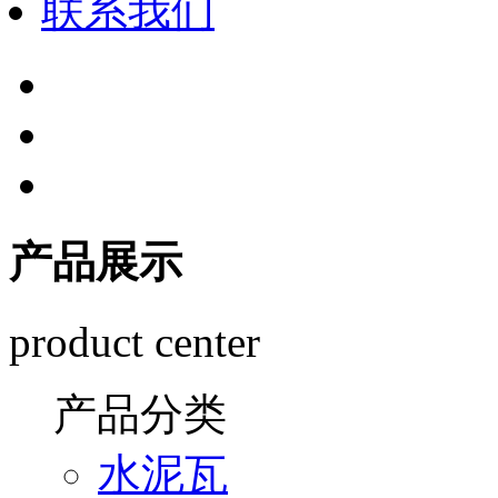
联系我们
产品展示
product center
产品分类
水泥瓦