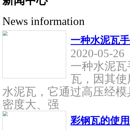
新闻中心
News information
一种水泥瓦手
2020-05-26
一种水泥瓦
瓦，因其使
水泥瓦，它通过高压经模
密度大、强
彩钢瓦的使用