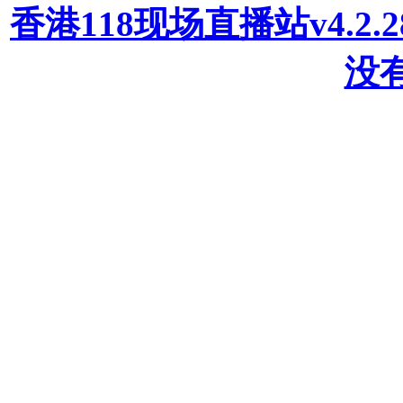
香港118现场直播站v4.2
没