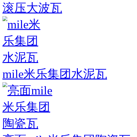
滚压大波瓦
mile米乐集团水泥瓦