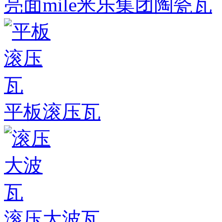
亮面mile米乐集团陶瓷瓦
平板滚压瓦
滚压大波瓦