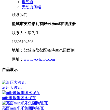
烟气道
无动力风帽
联系我们
盐城市英红彩瓦有限米乐m8在线注册
联系人：陈先生
13305104508
地址：盐城市盐都区杨侍生态园西侧
网址：
www.ycyhcwc.com
产品展示
滚压大波瓦
mile米乐集团水泥瓦
亮面mile米乐集团陶瓷瓦