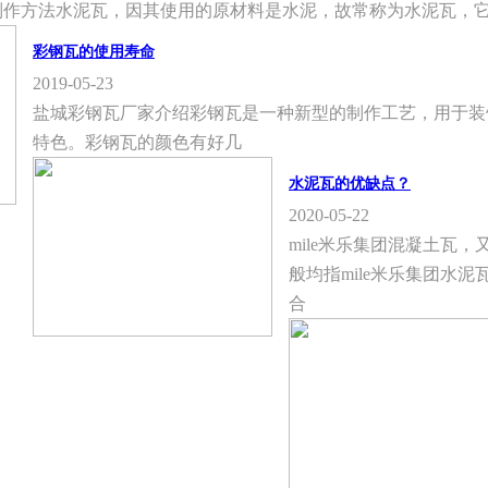
制作方法水泥瓦，因其使用的原材料是水泥，故常称为水泥瓦，
彩钢瓦的使用寿命
2019-05-23
盐城彩钢瓦厂家介绍彩钢瓦是一种新型的制作工艺，用于装
特色。彩钢瓦的颜色有好几
水泥瓦的优缺点？
2020-05-22
mile米乐集团混凝土瓦
般均指mile米乐集团水
合