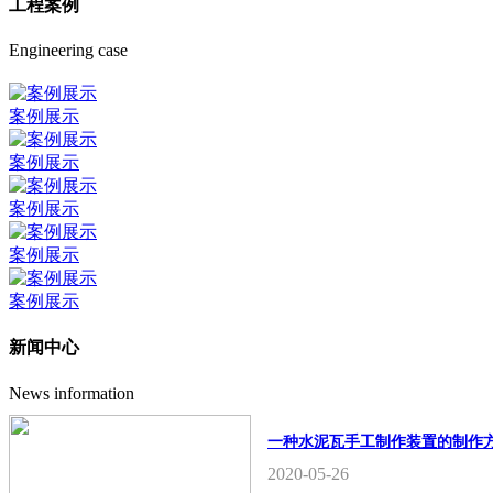
工程案例
Engineering case
案例展示
案例展示
案例展示
案例展示
案例展示
新闻中心
News information
一种水泥瓦手工制作装置的制作
2020-05-26