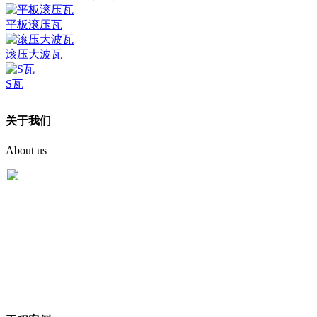
平板滚压瓦
滚压大波瓦
S瓦
关于我们
About us
盐城市英红彩瓦有限米乐m8在线注册
盐城市英红彩瓦有限米乐m8在线注册位于闻名遐迩的“中国砖瓦之乡
百多万张彩瓦，混凝土钢纤维井盖及水泥制品项目! 在市场经济日益
完善销前销后服务。 现本厂生产的产品凭借优良的品质及合理的价
进一步扩大交流合作。 ...