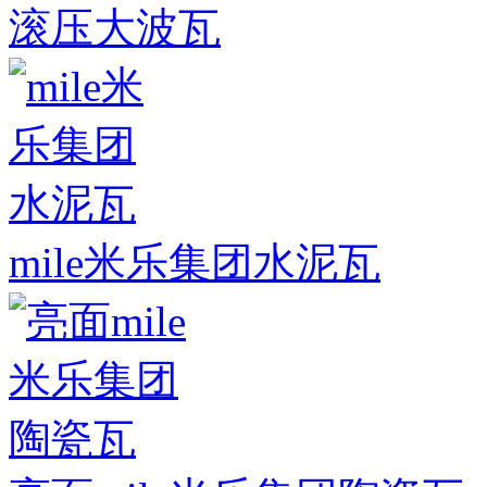
滚压大波瓦
mile米乐集团水泥瓦