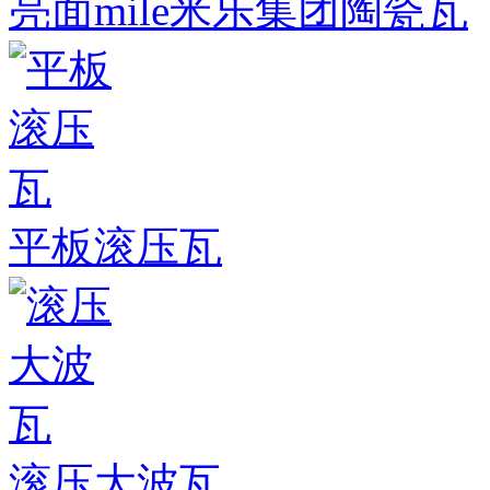
亮面mile米乐集团陶瓷瓦
平板滚压瓦
滚压大波瓦