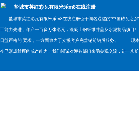
盐城市英红彩瓦有限米乐m8在线注册
盐城市英红彩瓦有限米乐m8在线注册位于闻名遐迩的“中国砖瓦之乡
工能力先进，年产一百多万张彩瓦，混凝土钢纤维井盖及水泥制品项目
日益严格的 要求；一方面致力于支援客户完善销前销后服务。 现本
今已形成雄厚的成产能力，我们竭诚欢迎各部门来函参观交流，进一步扩大