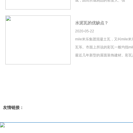
成，因而所成制品的密度大、强
水泥瓦的优缺点？
2020-05-22
mile米乐集团混凝土瓦，又叫mil
瓦等。市面上所说的彩瓦一般均指mi
最近几年新型的屋面装饰建材。彩瓦
友情链接：