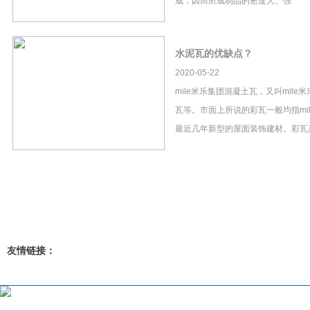
成，因而所成制品的密度大、强
水泥瓦的优缺点？
2020-05-22
mile米乐集团混凝土瓦，又叫mil
瓦等。市面上所说的彩瓦一般均指mi
最近几年新型的屋面装饰建材。彩瓦
友情链接：