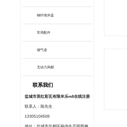
钢纤维井盖
常用配件
烟气道
无动力风帽
联系我们
盐城市英红彩瓦有限米乐m8在线注册
联系人：陈先生
13305104508
地址：盐城市盐都区杨侍生态园西侧