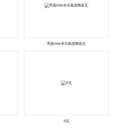
亮面mile米乐集团陶瓷瓦
S瓦