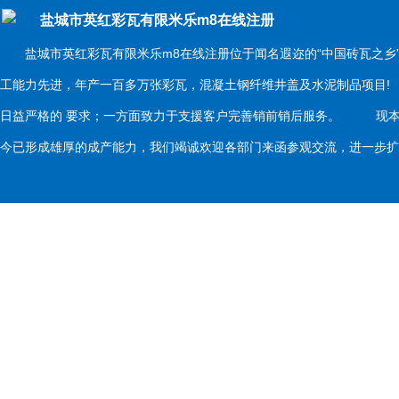
盐城市英红彩瓦有限米乐m8在线注册
盐城市英红彩瓦有限米乐m8在线注册位于闻名遐迩的“中国砖瓦之乡
工能力先进，年产一百多万张彩瓦，混凝土钢纤维井盖及水泥制品项目
日益严格的 要求；一方面致力于支援客户完善销前销后服务。 现本
今已形成雄厚的成产能力，我们竭诚欢迎各部门来函参观交流，进一步扩大