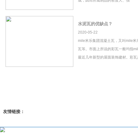
成，因而所成制品的密度大、强
水泥瓦的优缺点？
2020-05-22
mile米乐集团混凝土瓦，又叫mil
瓦等。市面上所说的彩瓦一般均指mi
最近几年新型的屋面装饰建材。彩瓦
友情链接：