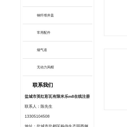
钢纤维井盖
常用配件
烟气道
无动力风帽
联系我们
盐城市英红彩瓦有限米乐m8在线注册
联系人：陈先生
13305104508
地址：盐城市盐都区杨侍生态园西侧