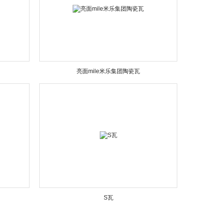
亮面mile米乐集团陶瓷瓦
S瓦