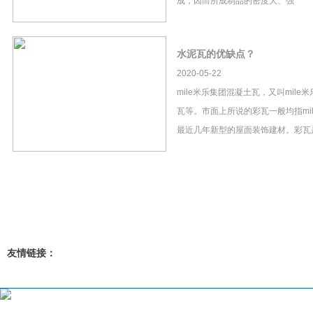
成，因而所成制品的密度大、强
水泥瓦的优缺点？
2020-05-22
mile米乐集团混凝土瓦，又叫mil
瓦等。市面上所说的彩瓦一般均指mi
最近几年新型的屋面装饰建材。彩瓦
友情链接：