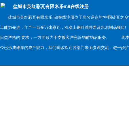
盐城市英红彩瓦有限米乐m8在线注册
盐城市英红彩瓦有限米乐m8在线注册位于闻名遐迩的“中国砖瓦之乡
工能力先进，年产一百多万张彩瓦，混凝土钢纤维井盖及水泥制品项目
日益严格的 要求；一方面致力于支援客户完善销前销后服务。 现本
今已形成雄厚的成产能力，我们竭诚欢迎各部门来函参观交流，进一步扩大