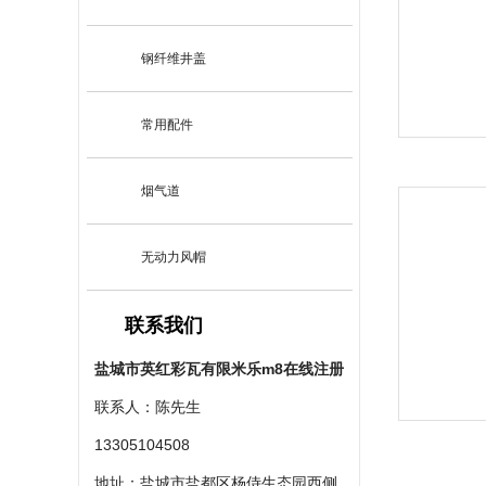
钢纤维井盖
常用配件
烟气道
无动力风帽
联系我们
盐城市英红彩瓦有限米乐m8在线注册
联系人：陈先生
13305104508
地址：盐城市盐都区杨侍生态园西侧