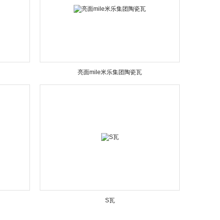
亮面mile米乐集团陶瓷瓦
S瓦