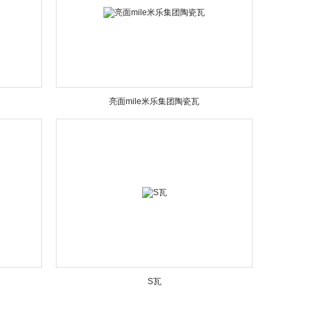
亮面mile米乐集团陶瓷瓦
S瓦