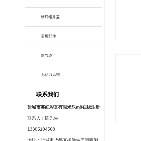
钢纤维井盖
常用配件
烟气道
无动力风帽
联系我们
盐城市英红彩瓦有限米乐m8在线注册
联系人：陈先生
13305104508
地址：盐城市盐都区杨侍生态园西侧