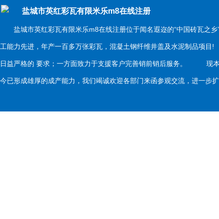
盐城市英红彩瓦有限米乐m8在线注册
盐城市英红彩瓦有限米乐m8在线注册位于闻名遐迩的“中国砖瓦之乡
工能力先进，年产一百多万张彩瓦，混凝土钢纤维井盖及水泥制品项目
日益严格的 要求；一方面致力于支援客户完善销前销后服务。 现本
今已形成雄厚的成产能力，我们竭诚欢迎各部门来函参观交流，进一步扩大