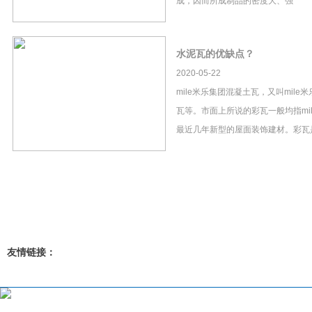
成，因而所成制品的密度大、强
水泥瓦的优缺点？
2020-05-22
mile米乐集团混凝土瓦，又叫mil
瓦等。市面上所说的彩瓦一般均指mi
最近几年新型的屋面装饰建材。彩瓦
友情链接：