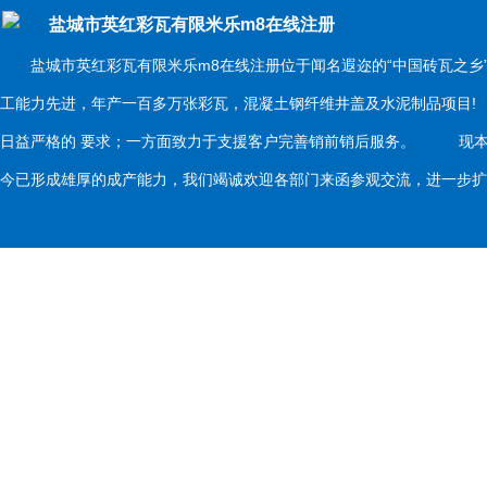
盐城市英红彩瓦有限米乐m8在线注册
盐城市英红彩瓦有限米乐m8在线注册位于闻名遐迩的“中国砖瓦之乡
工能力先进，年产一百多万张彩瓦，混凝土钢纤维井盖及水泥制品项目
日益严格的 要求；一方面致力于支援客户完善销前销后服务。 现本
今已形成雄厚的成产能力，我们竭诚欢迎各部门来函参观交流，进一步扩大