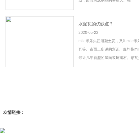
成，因而所成制品的密度大、强
水泥瓦的优缺点？
2020-05-22
mile米乐集团混凝土瓦，又叫mil
瓦等。市面上所说的彩瓦一般均指mi
最近几年新型的屋面装饰建材。彩瓦
友情链接：