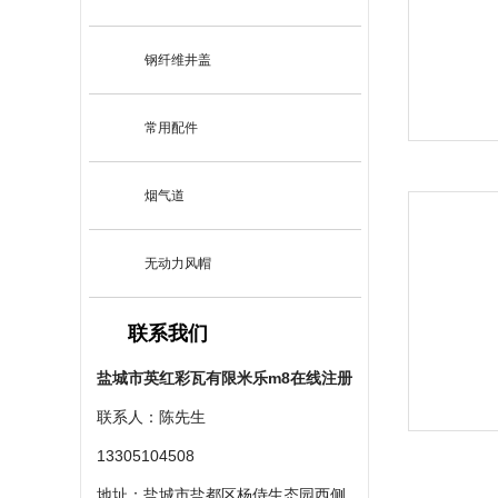
钢纤维井盖
常用配件
烟气道
无动力风帽
联系我们
盐城市英红彩瓦有限米乐m8在线注册
联系人：陈先生
13305104508
地址：盐城市盐都区杨侍生态园西侧