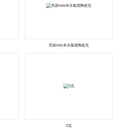
亮面mile米乐集团陶瓷瓦
S瓦