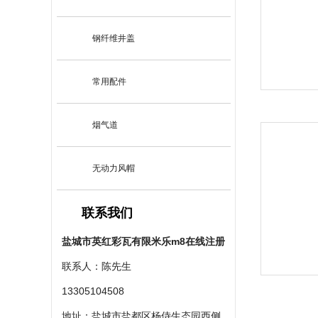
钢纤维井盖
常用配件
烟气道
无动力风帽
联系我们
盐城市英红彩瓦有限米乐m8在线注册
联系人：陈先生
13305104508
地址：盐城市盐都区杨侍生态园西侧