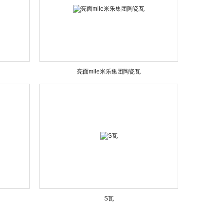
亮面mile米乐集团陶瓷瓦
S瓦