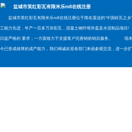
盐城市英红彩瓦有限米乐m8在线注册
盐城市英红彩瓦有限米乐m8在线注册位于闻名遐迩的“中国砖瓦之乡
工能力先进，年产一百多万张彩瓦，混凝土钢纤维井盖及水泥制品项目
日益严格的 要求；一方面致力于支援客户完善销前销后服务。 现本
今已形成雄厚的成产能力，我们竭诚欢迎各部门来函参观交流，进一步扩大