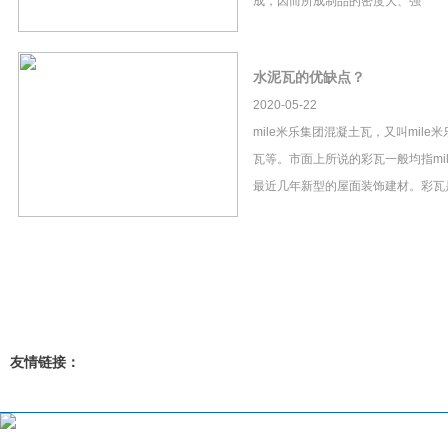
成，因而所成制品的密度大、强
水泥瓦的优缺点？
2020-05-22
mile米乐集团混凝土瓦，又叫mil
瓦等。市面上所说的彩瓦一般均指mi
最近几年新型的屋面装饰建材。彩瓦
友情链接：