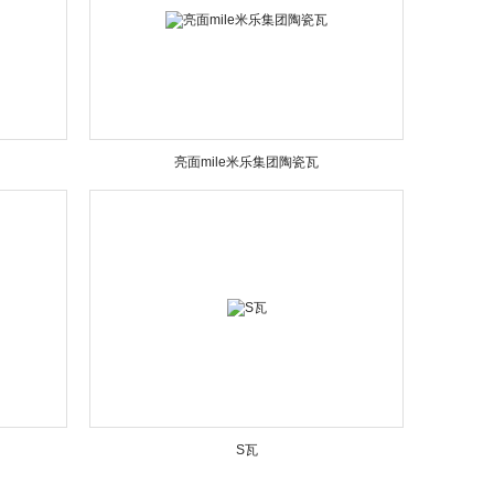
亮面mile米乐集团陶瓷瓦
S瓦