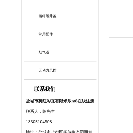
钢纤维井盖
常用配件
烟气道
无动力风帽
联系我们
盐城市英红彩瓦有限米乐m8在线注册
联系人：陈先生
13305104508
地址：盐城市盐都区杨侍生态园西侧