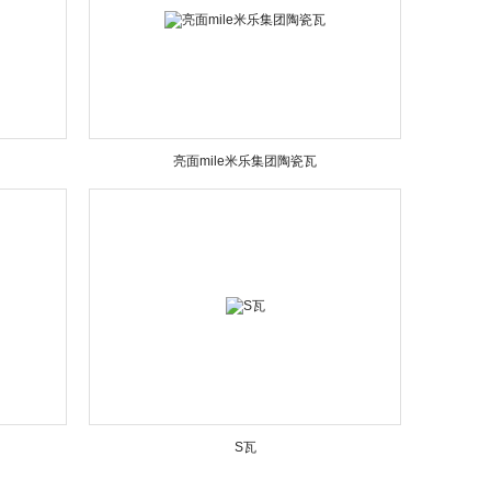
亮面mile米乐集团陶瓷瓦
S瓦