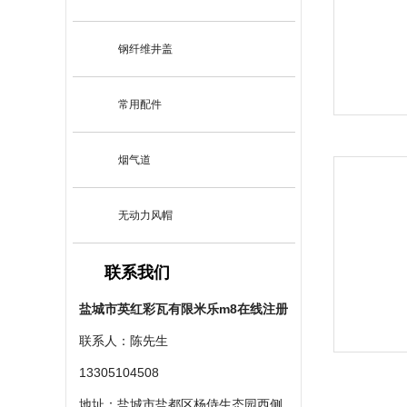
钢纤维井盖
常用配件
烟气道
无动力风帽
联系我们
盐城市英红彩瓦有限米乐m8在线注册
联系人：陈先生
13305104508
地址：盐城市盐都区杨侍生态园西侧