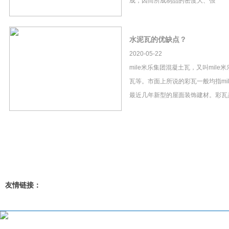
成，因而所成制品的密度大、强
水泥瓦的优缺点？
2020-05-22
mile米乐集团混凝土瓦，又叫mil
瓦等。市面上所说的彩瓦一般均指mi
最近几年新型的屋面装饰建材。彩瓦
友情链接：