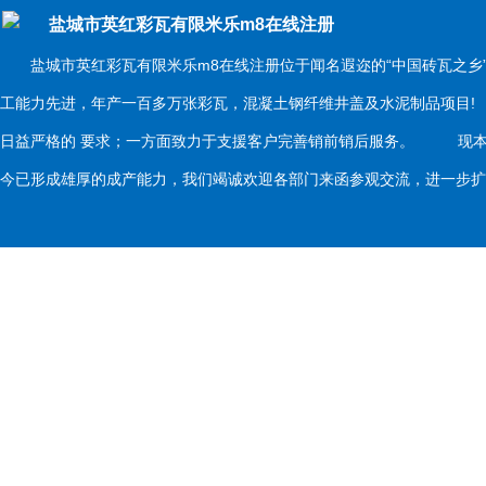
盐城市英红彩瓦有限米乐m8在线注册
盐城市英红彩瓦有限米乐m8在线注册位于闻名遐迩的“中国砖瓦之乡
工能力先进，年产一百多万张彩瓦，混凝土钢纤维井盖及水泥制品项目
日益严格的 要求；一方面致力于支援客户完善销前销后服务。 现本
今已形成雄厚的成产能力，我们竭诚欢迎各部门来函参观交流，进一步扩大