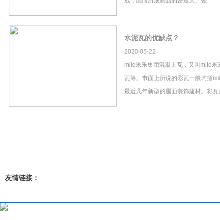
成，因而所成制品的密度大、强
水泥瓦的优缺点？
2020-05-22
mile米乐集团混凝土瓦，又叫mil
瓦等。市面上所说的彩瓦一般均指mi
最近几年新型的屋面装饰建材。彩瓦
友情链接：