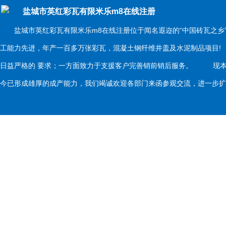
盐城市英红彩瓦有限米乐m8在线注册
盐城市英红彩瓦有限米乐m8在线注册位于闻名遐迩的“中国砖瓦之乡
工能力先进，年产一百多万张彩瓦，混凝土钢纤维井盖及水泥制品项目
日益严格的 要求；一方面致力于支援客户完善销前销后服务。 现本
今已形成雄厚的成产能力，我们竭诚欢迎各部门来函参观交流，进一步扩大