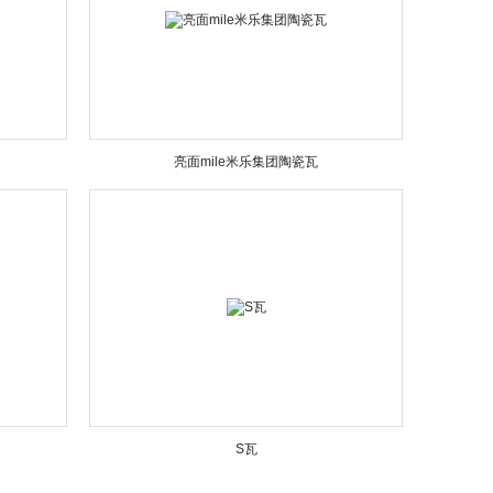
亮面mile米乐集团陶瓷瓦
S瓦