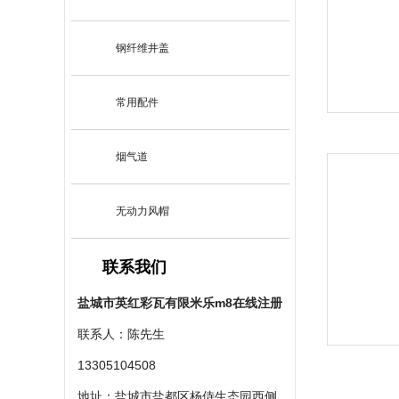
钢纤维井盖
常用配件
烟气道
无动力风帽
联系我们
盐城市英红彩瓦有限米乐m8在线注册
联系人：陈先生
13305104508
地址：盐城市盐都区杨侍生态园西侧