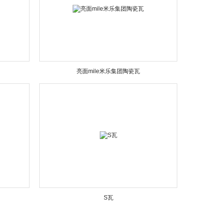
亮面mile米乐集团陶瓷瓦
S瓦