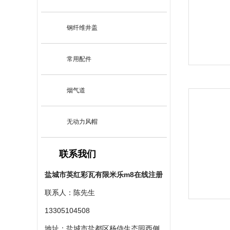
钢纤维井盖
常用配件
烟气道
无动力风帽
联系我们
盐城市英红彩瓦有限米乐m8在线注册
联系人：陈先生
13305104508
地址：盐城市盐都区杨侍生态园西侧