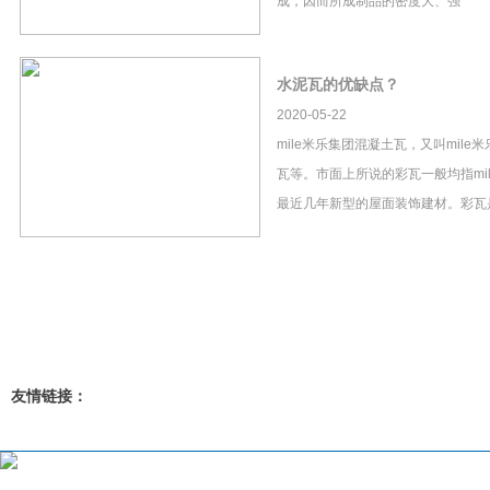
成，因而所成制品的密度大、强
水泥瓦的优缺点？
2020-05-22
mile米乐集团混凝土瓦，又叫mil
瓦等。市面上所说的彩瓦一般均指mi
最近几年新型的屋面装饰建材。彩瓦
友情链接：