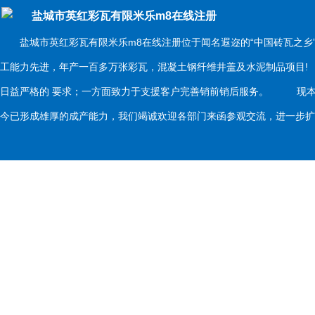
盐城市英红彩瓦有限米乐m8在线注册
盐城市英红彩瓦有限米乐m8在线注册位于闻名遐迩的“中国砖瓦之乡
工能力先进，年产一百多万张彩瓦，混凝土钢纤维井盖及水泥制品项目
日益严格的 要求；一方面致力于支援客户完善销前销后服务。 现本
今已形成雄厚的成产能力，我们竭诚欢迎各部门来函参观交流，进一步扩大