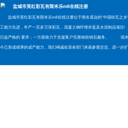
盐城市英红彩瓦有限米乐m8在线注册
盐城市英红彩瓦有限米乐m8在线注册位于闻名遐迩的“中国砖瓦之乡
工能力先进，年产一百多万张彩瓦，混凝土钢纤维井盖及水泥制品项目
日益严格的 要求；一方面致力于支援客户完善销前销后服务。 现本
今已形成雄厚的成产能力，我们竭诚欢迎各部门来函参观交流，进一步扩大