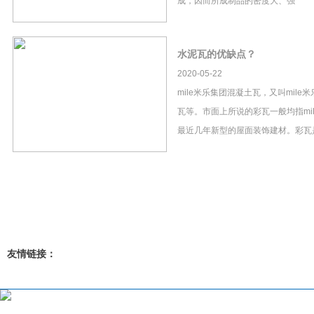
成，因而所成制品的密度大、强
水泥瓦的优缺点？
2020-05-22
mile米乐集团混凝土瓦，又叫mil
瓦等。市面上所说的彩瓦一般均指mi
最近几年新型的屋面装饰建材。彩瓦
友情链接：