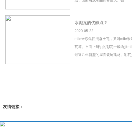
成，因而所成制品的密度大、强
水泥瓦的优缺点？
2020-05-22
mile米乐集团混凝土瓦，又叫mil
瓦等。市面上所说的彩瓦一般均指mi
最近几年新型的屋面装饰建材。彩瓦
友情链接：