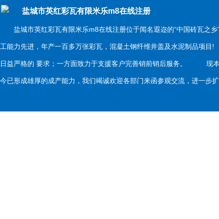
盐城市英红彩瓦有限米乐m8在线注册
盐城市英红彩瓦有限米乐m8在线注册位于闻名遐迩的“中国砖瓦之乡
工能力先进，年产一百多万张彩瓦，混凝土钢纤维井盖及水泥制品项目
日益严格的 要求；一方面致力于支援客户完善销前销后服务。 现本
今已形成雄厚的成产能力，我们竭诚欢迎各部门来函参观交流，进一步扩大