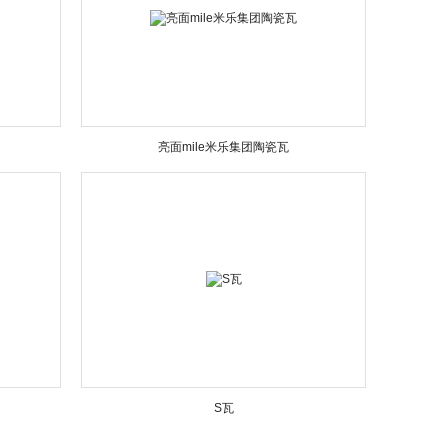
亮面mile米乐集团陶瓷瓦
S瓦