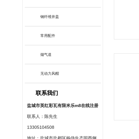
钢纤维井盖
常用配件
烟气道
无动力风帽
联系我们
盐城市英红彩瓦有限米乐m8在线注册
联系人：陈先生
13305104508
地址：盐城市盐都区杨侍生态园西侧