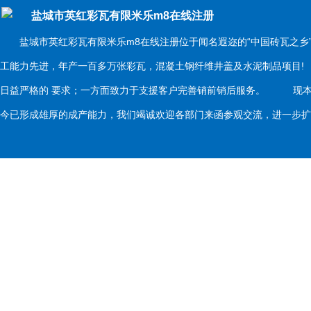
盐城市英红彩瓦有限米乐m8在线注册
盐城市英红彩瓦有限米乐m8在线注册位于闻名遐迩的“中国砖瓦之乡
工能力先进，年产一百多万张彩瓦，混凝土钢纤维井盖及水泥制品项目
日益严格的 要求；一方面致力于支援客户完善销前销后服务。 现本
今已形成雄厚的成产能力，我们竭诚欢迎各部门来函参观交流，进一步扩大