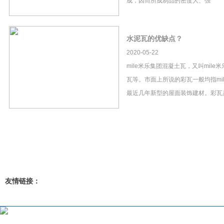
成，因而所成制品的密度大、强
水泥瓦的优缺点？
2020-05-22
mile米乐集团混凝土瓦，又叫mil
瓦等。市面上所说的彩瓦一般均指mi
最近几年新型的屋面装饰建材。彩瓦
友情链接：