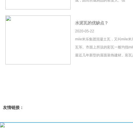
成，因而所成制品的密度大、强
水泥瓦的优缺点？
2020-05-22
mile米乐集团混凝土瓦，又叫mil
瓦等。市面上所说的彩瓦一般均指mi
最近几年新型的屋面装饰建材。彩瓦
友情链接：