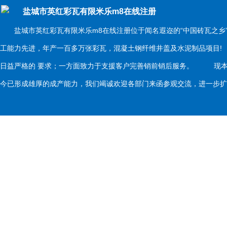
盐城市英红彩瓦有限米乐m8在线注册
盐城市英红彩瓦有限米乐m8在线注册位于闻名遐迩的“中国砖瓦之乡
工能力先进，年产一百多万张彩瓦，混凝土钢纤维井盖及水泥制品项目
日益严格的 要求；一方面致力于支援客户完善销前销后服务。 现本
今已形成雄厚的成产能力，我们竭诚欢迎各部门来函参观交流，进一步扩大