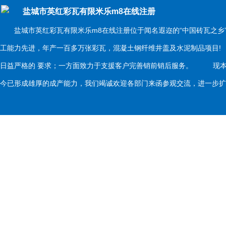
盐城市英红彩瓦有限米乐m8在线注册
盐城市英红彩瓦有限米乐m8在线注册位于闻名遐迩的“中国砖瓦之乡
工能力先进，年产一百多万张彩瓦，混凝土钢纤维井盖及水泥制品项目
日益严格的 要求；一方面致力于支援客户完善销前销后服务。 现本
今已形成雄厚的成产能力，我们竭诚欢迎各部门来函参观交流，进一步扩大