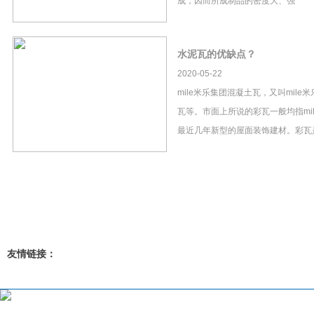
成，因而所成制品的密度大、强
水泥瓦的优缺点？
2020-05-22
mile米乐集团混凝土瓦，又叫mil
瓦等。市面上所说的彩瓦一般均指mi
最近几年新型的屋面装饰建材。彩瓦
友情链接：