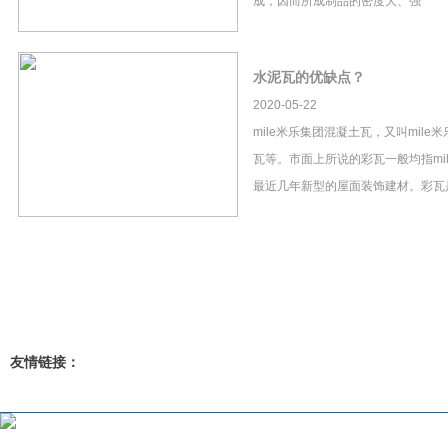
成，因而所成制品的密度大、强
水泥瓦的优缺点？
2020-05-22
mile米乐集团混凝土瓦，又叫mil
瓦等。市面上所说的彩瓦一般均指mi
最近几年新型的屋面装饰建材。彩瓦
友情链接：