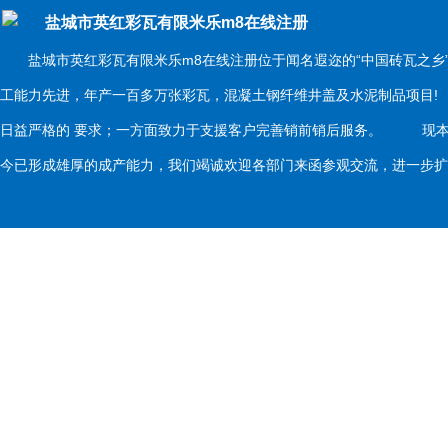
盐城市英红彩瓦有限米乐m8在线注册
盐城市英红彩瓦有限米乐m8在线注册位于闻名遐迩的“中国砖瓦之乡
工能力先进，年产一百多万张彩瓦，混凝土钢纤维井盖及水泥制品项目
日益严格的 要求；一方面致力于支援客户完善销前销后服务。 现本
今已形成雄厚的成产能力，我们竭诚欢迎各部门来函参观交流，进一步扩大