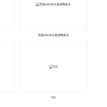
亮面mile米乐集团陶瓷瓦
S瓦