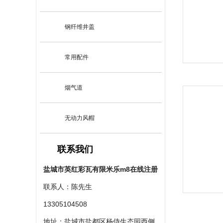
钢纤维井盖
常用配件
烟气道
无动力风帽
联系我们
盐城市英红彩瓦有限米乐m8在线注册
联系人：陈先生
13305104508
地址：盐城市盐都区杨侍生态园西侧