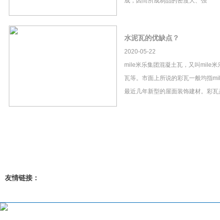
成，因而所成制品的密度大、强
水泥瓦的优缺点？
2020-05-22
mile米乐集团混凝土瓦，又叫mil
瓦等。市面上所说的彩瓦一般均指mi
最近几年新型的屋面装饰建材。彩瓦
友情链接：