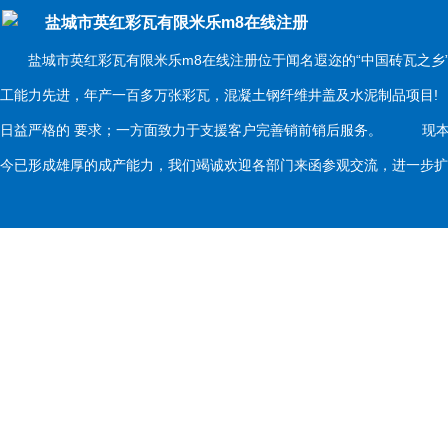
盐城市英红彩瓦有限米乐m8在线注册
盐城市英红彩瓦有限米乐m8在线注册位于闻名遐迩的“中国砖瓦之乡
工能力先进，年产一百多万张彩瓦，混凝土钢纤维井盖及水泥制品项目
日益严格的 要求；一方面致力于支援客户完善销前销后服务。 现本
今已形成雄厚的成产能力，我们竭诚欢迎各部门来函参观交流，进一步扩大