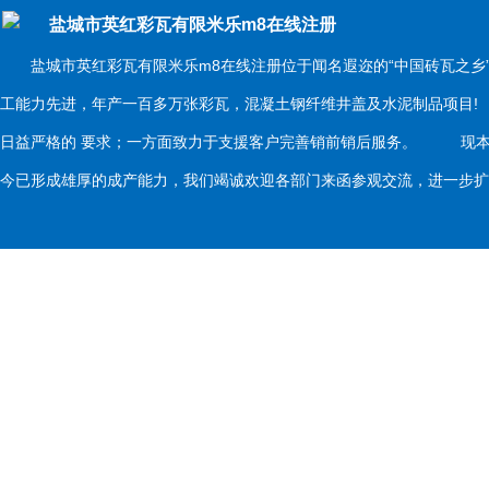
盐城市英红彩瓦有限米乐m8在线注册
盐城市英红彩瓦有限米乐m8在线注册位于闻名遐迩的“中国砖瓦之乡
工能力先进，年产一百多万张彩瓦，混凝土钢纤维井盖及水泥制品项目
日益严格的 要求；一方面致力于支援客户完善销前销后服务。 现本
今已形成雄厚的成产能力，我们竭诚欢迎各部门来函参观交流，进一步扩大