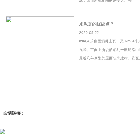
成，因而所成制品的密度大、强
水泥瓦的优缺点？
2020-05-22
mile米乐集团混凝土瓦，又叫mil
瓦等。市面上所说的彩瓦一般均指mi
最近几年新型的屋面装饰建材。彩瓦
友情链接：