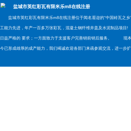
盐城市英红彩瓦有限米乐m8在线注册
盐城市英红彩瓦有限米乐m8在线注册位于闻名遐迩的“中国砖瓦之乡
工能力先进，年产一百多万张彩瓦，混凝土钢纤维井盖及水泥制品项目
日益严格的 要求；一方面致力于支援客户完善销前销后服务。 现本
今已形成雄厚的成产能力，我们竭诚欢迎各部门来函参观交流，进一步扩大