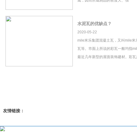
成，因而所成制品的密度大、强
水泥瓦的优缺点？
2020-05-22
mile米乐集团混凝土瓦，又叫mil
瓦等。市面上所说的彩瓦一般均指mi
最近几年新型的屋面装饰建材。彩瓦
友情链接：