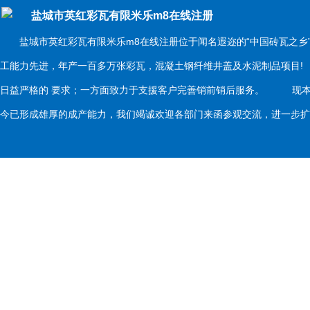
盐城市英红彩瓦有限米乐m8在线注册
盐城市英红彩瓦有限米乐m8在线注册位于闻名遐迩的“中国砖瓦之乡
工能力先进，年产一百多万张彩瓦，混凝土钢纤维井盖及水泥制品项目
日益严格的 要求；一方面致力于支援客户完善销前销后服务。 现本
今已形成雄厚的成产能力，我们竭诚欢迎各部门来函参观交流，进一步扩大