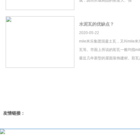
成，因而所成制品的密度大、强
水泥瓦的优缺点？
2020-05-22
mile米乐集团混凝土瓦，又叫mil
瓦等。市面上所说的彩瓦一般均指mi
最近几年新型的屋面装饰建材。彩瓦
友情链接：