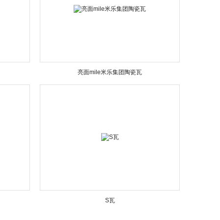
亮面mile米乐集团陶瓷瓦
S瓦