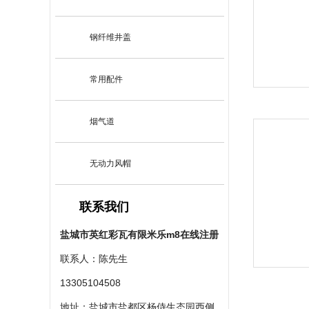
钢纤维井盖
常用配件
烟气道
无动力风帽
联系我们
盐城市英红彩瓦有限米乐m8在线注册
联系人：陈先生
13305104508
地址：盐城市盐都区杨侍生态园西侧