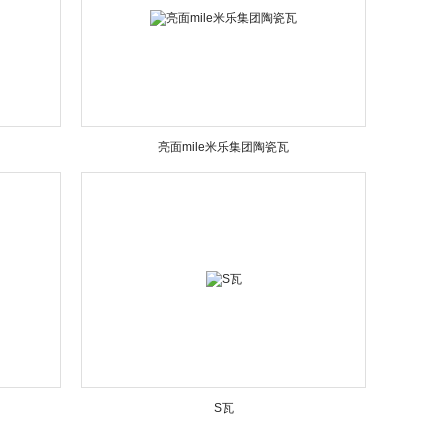
亮面mile米乐集团陶瓷瓦
S瓦