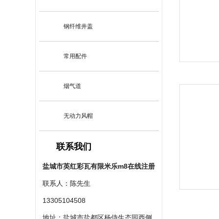
钢纤维井盖
常用配件
烟气道
无动力风帽
联系我们
盐城市英红彩瓦有限米乐m8在线注册
联系人：陈先生
13305104508
地址：盐城市盐都区杨侍生态园西侧