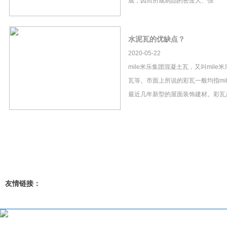
成，因而所成制品的密度大、强
水泥瓦的优缺点？
2020-05-22
mile米乐集团混凝土瓦，又叫mil
瓦等。市面上所说的彩瓦一般均指mi
最近几年新型的屋面装饰建材。彩瓦
友情链接：