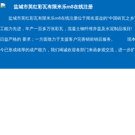
盐城市英红彩瓦有限米乐m8在线注册
盐城市英红彩瓦有限米乐m8在线注册位于闻名遐迩的“中国砖瓦之乡
工能力先进，年产一百多万张彩瓦，混凝土钢纤维井盖及水泥制品项目
日益严格的 要求；一方面致力于支援客户完善销前销后服务。 现本
今已形成雄厚的成产能力，我们竭诚欢迎各部门来函参观交流，进一步扩大