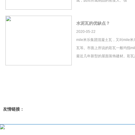
成，因而所成制品的密度大、强
水泥瓦的优缺点？
2020-05-22
mile米乐集团混凝土瓦，又叫mil
瓦等。市面上所说的彩瓦一般均指mi
最近几年新型的屋面装饰建材。彩瓦
友情链接：