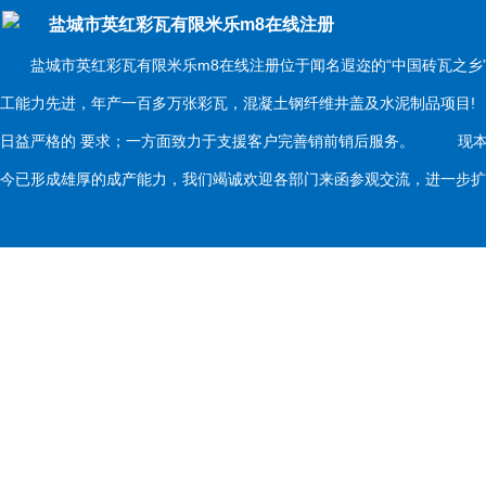
盐城市英红彩瓦有限米乐m8在线注册
盐城市英红彩瓦有限米乐m8在线注册位于闻名遐迩的“中国砖瓦之乡
工能力先进，年产一百多万张彩瓦，混凝土钢纤维井盖及水泥制品项目
日益严格的 要求；一方面致力于支援客户完善销前销后服务。 现本
今已形成雄厚的成产能力，我们竭诚欢迎各部门来函参观交流，进一步扩大