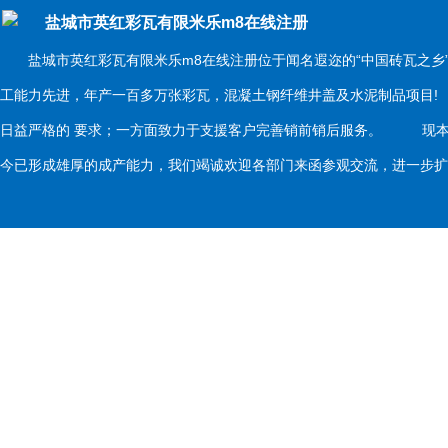
盐城市英红彩瓦有限米乐m8在线注册
盐城市英红彩瓦有限米乐m8在线注册位于闻名遐迩的“中国砖瓦之乡
工能力先进，年产一百多万张彩瓦，混凝土钢纤维井盖及水泥制品项目
日益严格的 要求；一方面致力于支援客户完善销前销后服务。 现本
今已形成雄厚的成产能力，我们竭诚欢迎各部门来函参观交流，进一步扩大