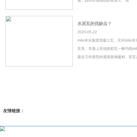
成，因而所成制品的密度大、强
水泥瓦的优缺点？
2020-05-22
mile米乐集团混凝土瓦，又叫mil
瓦等。市面上所说的彩瓦一般均指mi
最近几年新型的屋面装饰建材。彩瓦
友情链接：