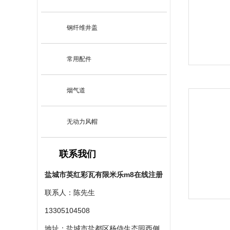
钢纤维井盖
常用配件
烟气道
无动力风帽
联系我们
盐城市英红彩瓦有限米乐m8在线注册
联系人：陈先生
13305104508
地址：盐城市盐都区杨侍生态园西侧