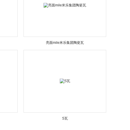
亮面mile米乐集团陶瓷瓦
S瓦