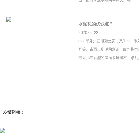
成，因而所成制品的密度大、强
水泥瓦的优缺点？
2020-05-22
mile米乐集团混凝土瓦，又叫mil
瓦等。市面上所说的彩瓦一般均指mi
最近几年新型的屋面装饰建材。彩瓦
友情链接：