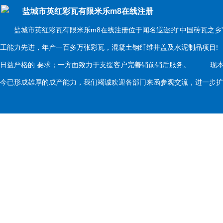
盐城市英红彩瓦有限米乐m8在线注册
盐城市英红彩瓦有限米乐m8在线注册位于闻名遐迩的“中国砖瓦之乡
工能力先进，年产一百多万张彩瓦，混凝土钢纤维井盖及水泥制品项目
日益严格的 要求；一方面致力于支援客户完善销前销后服务。 现本
今已形成雄厚的成产能力，我们竭诚欢迎各部门来函参观交流，进一步扩大