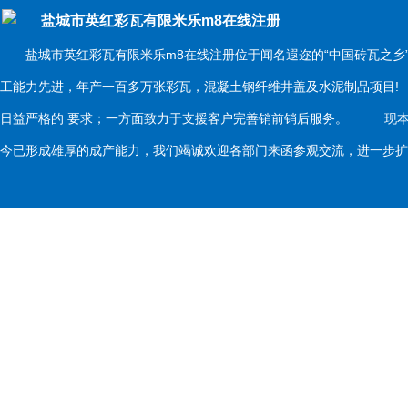
盐城市英红彩瓦有限米乐m8在线注册
盐城市英红彩瓦有限米乐m8在线注册位于闻名遐迩的“中国砖瓦之乡
工能力先进，年产一百多万张彩瓦，混凝土钢纤维井盖及水泥制品项目
日益严格的 要求；一方面致力于支援客户完善销前销后服务。 现本
今已形成雄厚的成产能力，我们竭诚欢迎各部门来函参观交流，进一步扩大