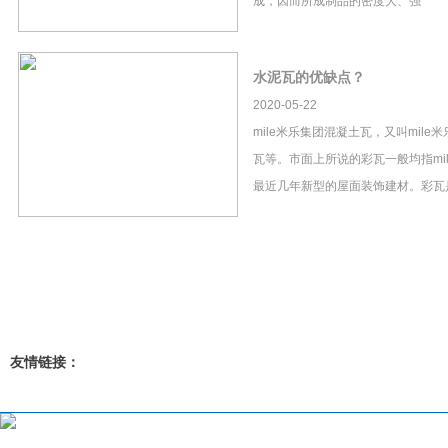
成，因而所成制品的密度大、强
水泥瓦的优缺点？
2020-05-22
mile米乐集团混凝土瓦，又叫mil
瓦等。市面上所说的彩瓦一般均指mi
最近几年新型的屋面装饰建材。彩瓦
友情链接：