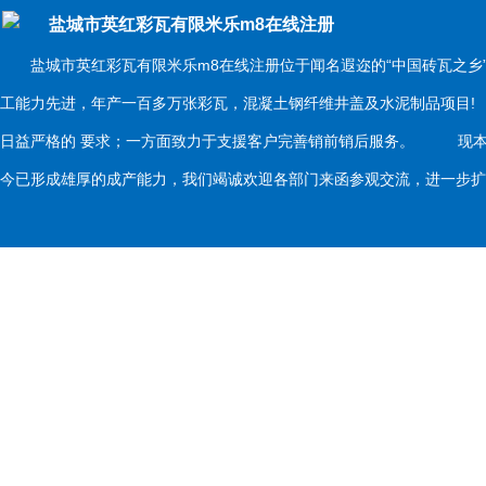
盐城市英红彩瓦有限米乐m8在线注册
盐城市英红彩瓦有限米乐m8在线注册位于闻名遐迩的“中国砖瓦之乡
工能力先进，年产一百多万张彩瓦，混凝土钢纤维井盖及水泥制品项目
日益严格的 要求；一方面致力于支援客户完善销前销后服务。 现本
今已形成雄厚的成产能力，我们竭诚欢迎各部门来函参观交流，进一步扩大