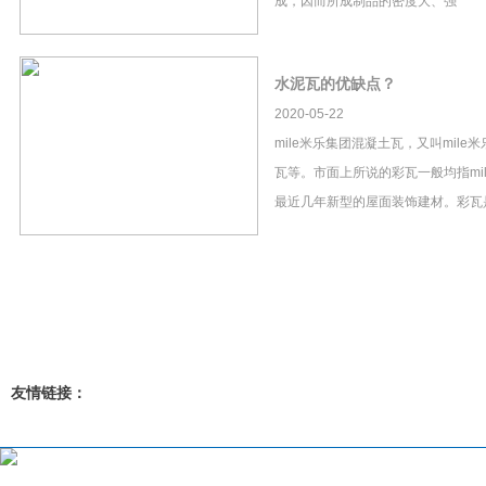
成，因而所成制品的密度大、强
水泥瓦的优缺点？
2020-05-22
mile米乐集团混凝土瓦，又叫mil
瓦等。市面上所说的彩瓦一般均指mi
最近几年新型的屋面装饰建材。彩瓦
友情链接：