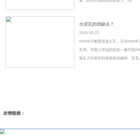
成，因而所成制品的密度大、强
水泥瓦的优缺点？
2020-05-22
mile米乐集团混凝土瓦，又叫mil
瓦等。市面上所说的彩瓦一般均指mi
最近几年新型的屋面装饰建材。彩瓦
友情链接：