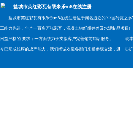
盐城市英红彩瓦有限米乐m8在线注册
盐城市英红彩瓦有限米乐m8在线注册位于闻名遐迩的“中国砖瓦之乡
工能力先进，年产一百多万张彩瓦，混凝土钢纤维井盖及水泥制品项目
日益严格的 要求；一方面致力于支援客户完善销前销后服务。 现本
今已形成雄厚的成产能力，我们竭诚欢迎各部门来函参观交流，进一步扩大