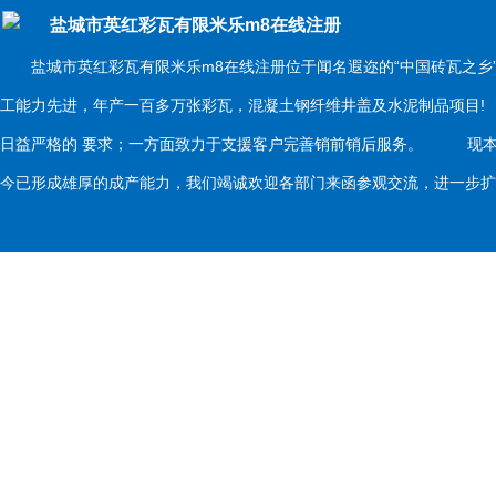
盐城市英红彩瓦有限米乐m8在线注册
盐城市英红彩瓦有限米乐m8在线注册位于闻名遐迩的“中国砖瓦之乡
工能力先进，年产一百多万张彩瓦，混凝土钢纤维井盖及水泥制品项目
日益严格的 要求；一方面致力于支援客户完善销前销后服务。 现本
今已形成雄厚的成产能力，我们竭诚欢迎各部门来函参观交流，进一步扩大