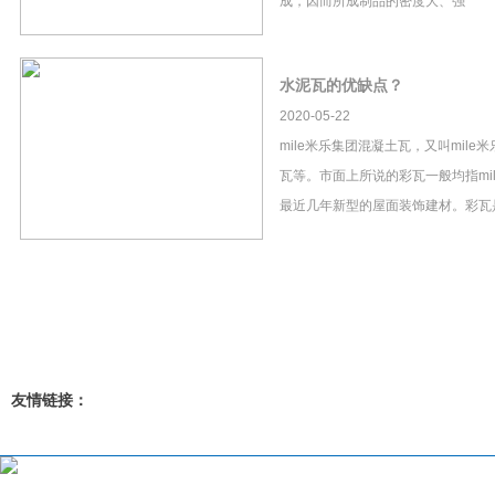
成，因而所成制品的密度大、强
水泥瓦的优缺点？
2020-05-22
mile米乐集团混凝土瓦，又叫mil
瓦等。市面上所说的彩瓦一般均指mi
最近几年新型的屋面装饰建材。彩瓦
友情链接：