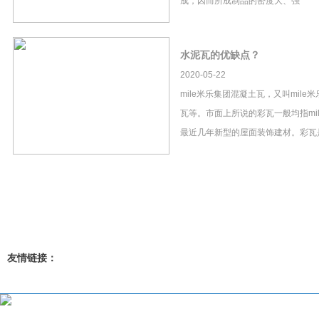
成，因而所成制品的密度大、强
水泥瓦的优缺点？
2020-05-22
mile米乐集团混凝土瓦，又叫mil
瓦等。市面上所说的彩瓦一般均指mi
最近几年新型的屋面装饰建材。彩瓦
友情链接：