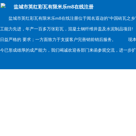
盐城市英红彩瓦有限米乐m8在线注册
盐城市英红彩瓦有限米乐m8在线注册位于闻名遐迩的“中国砖瓦之乡
工能力先进，年产一百多万张彩瓦，混凝土钢纤维井盖及水泥制品项目
日益严格的 要求；一方面致力于支援客户完善销前销后服务。 现本
今已形成雄厚的成产能力，我们竭诚欢迎各部门来函参观交流，进一步扩大