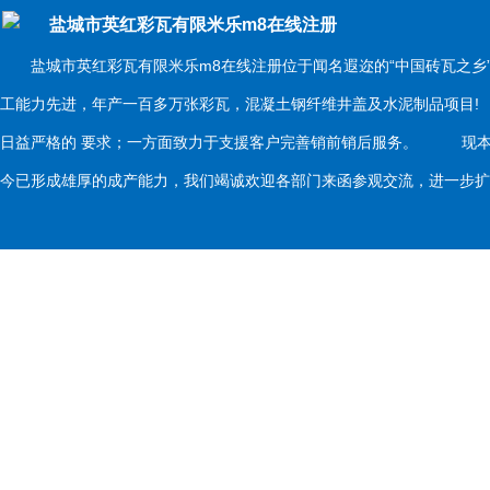
盐城市英红彩瓦有限米乐m8在线注册
盐城市英红彩瓦有限米乐m8在线注册位于闻名遐迩的“中国砖瓦之乡
工能力先进，年产一百多万张彩瓦，混凝土钢纤维井盖及水泥制品项目
日益严格的 要求；一方面致力于支援客户完善销前销后服务。 现本
今已形成雄厚的成产能力，我们竭诚欢迎各部门来函参观交流，进一步扩大