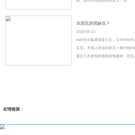
成，因而所成制品的密度大、强
水泥瓦的优缺点？
2020-05-22
mile米乐集团混凝土瓦，又叫mil
瓦等。市面上所说的彩瓦一般均指mi
最近几年新型的屋面装饰建材。彩瓦
友情链接：